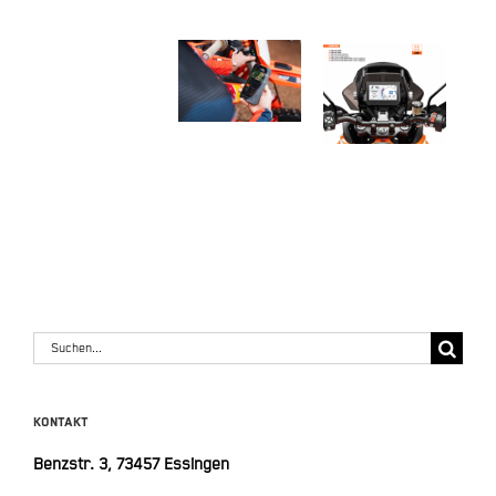
Connectivity
Unit
FAHRMODI
KTM
OFFROAD
TECH
PACK
Suche
nach:
KONTAKT
Benzstr. 3, 73457 Essingen