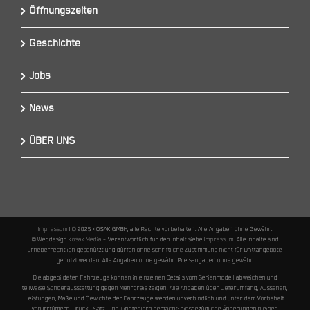
Öffnungszeiten
Geschichte
Jobs
News
ÜBER UNS
Impressum
I © 2025 KOSAK GMBH, alle Rechte vorbehalten. Alle Angaben ohne Gewähr.
© Webdesign
Kosak Media
– Verantwortlich für den Inhalt siehe
Impressum
. Alle Inhalte sind
urheberrechtlich geschützt und dürfen ohne schriftliche Zustimmung nicht für Drittangebote
genutzt werden. Alle Angaben ohne gewähr. Preisangaben ohne gewähr
Die abgebildeten Fahrzeuge können in einzelnen Details vom Serienmodell abweichen und
teilweise Sonderausstattung gegen Mehrpreis zeigen. Alle Angaben über Lieferumfang, Aussehen,
Leistungen, Maße und Gewichte der Fahrzeuge werden unverbindlich und unter dem Vorbehalt
von Irrtümern, Druck-, Satz- und Tippfehlern gemacht; diesbezügliche Änderungen bleiben