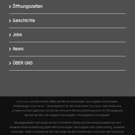
Öffnungszeiten
Geschichte
Jobs
News
ÜBER UNS
Impressum
I © 2025 KOSAK GMBH, alle Rechte vorbehalten. Alle Angaben ohne Gewähr.
© Webdesign
Kosak Media
– Verantwortlich für den Inhalt siehe
Impressum
. Alle Inhalte sind
urheberrechtlich geschützt und dürfen ohne schriftliche Zustimmung nicht für Drittangebote
genutzt werden. Alle Angaben ohne gewähr. Preisangaben ohne gewähr
Die abgebildeten Fahrzeuge können in einzelnen Details vom Serienmodell abweichen und
teilweise Sonderausstattung gegen Mehrpreis zeigen. Alle Angaben über Lieferumfang, Aussehen,
Leistungen, Maße und Gewichte der Fahrzeuge werden unverbindlich und unter dem Vorbehalt